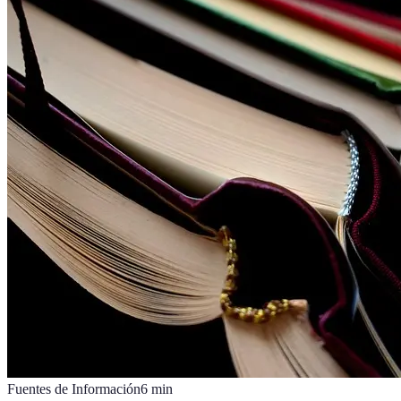
Fuentes de Información
6
min