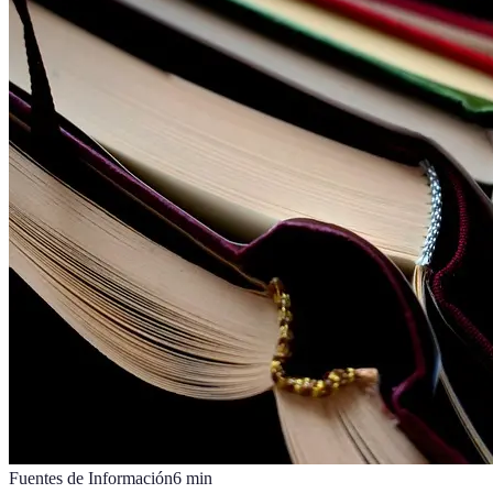
Fuentes de Información
6
min