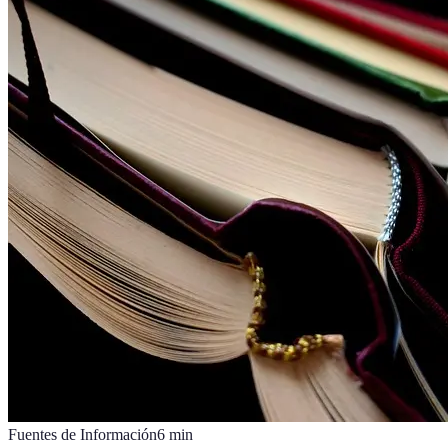
Fuentes de Información
6
min