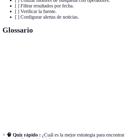
[ ] Utilizar motores de búsqueda con operadores.
[ ] Filtrar resultados por fecha.
[ ] Verificar la fuente.
[ ] Configurar alertas de noticias.
Glossario
Terme
Définition
Ciencia que trata del tratamiento automático de la
Informática
información.
Filtrado de
Proceso de seleccionar información según criterios
datos
específicos.
Hacer más claro o evidente un concepto o
Aclarar
información.
>
🧠 Quiz rápido :
¿Cuál es la mejor estrategia para encontrar