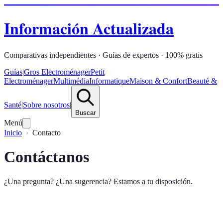
Información Actualizada
Comparativas independientes · Guías de expertos · 100% gratis
Guías
|
Gros Electroménager
Petit
Electroménager
Multimédia
Informatique
Maison & Confort
Beauté &
Santé
|
Sobre nosotros
|
Buscar
Menú
Inicio
Contacto
Contáctanos
¿Una pregunta? ¿Una sugerencia? Estamos a tu disposición.