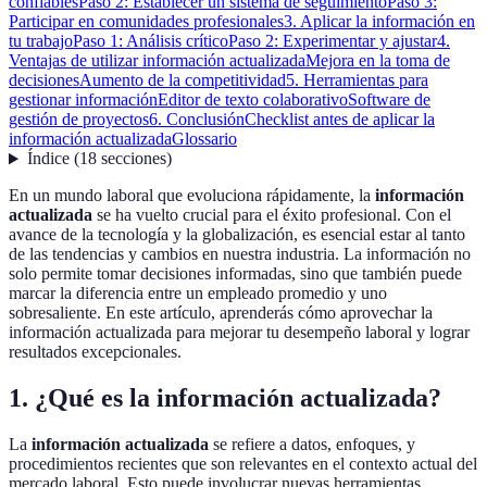
confiables
Paso 2: Establecer un sistema de seguimiento
Paso 3:
Participar en comunidades profesionales
3. Aplicar la información en
tu trabajo
Paso 1: Análisis crítico
Paso 2: Experimentar y ajustar
4.
Ventajas de utilizar información actualizada
Mejora en la toma de
decisiones
Aumento de la competitividad
5. Herramientas para
gestionar información
Editor de texto colaborativo
Software de
gestión de proyectos
6. Conclusión
Checklist antes de aplicar la
información actualizada
Glossario
Índice
(
18
secciones
)
En un mundo laboral que evoluciona rápidamente, la
información
actualizada
se ha vuelto crucial para el éxito profesional. Con el
avance de la tecnología y la globalización, es esencial estar al tanto
de las tendencias y cambios en nuestra industria. La información no
solo permite tomar decisiones informadas, sino que también puede
marcar la diferencia entre un empleado promedio y uno
sobresaliente. En este artículo, aprenderás cómo aprovechar la
información actualizada para mejorar tu desempeño laboral y lograr
resultados excepcionales.
1. ¿Qué es la información actualizada?
La
información actualizada
se refiere a datos, enfoques, y
procedimientos recientes que son relevantes en el contexto actual del
mercado laboral. Esto puede involucrar nuevas herramientas,