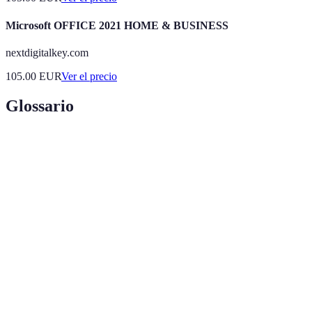
Microsoft OFFICE 2021 HOME & BUSINESS
nextdigitalkey.com
105.00
EUR
Ver el precio
Glossario
Terme
Définition
Información
Datos recientes relevantes para el desempeño
Actualizada
laboral
Análisis
Evaluación de la relevancia y efectividad de la
Crítico
información obtenida
Capacidad de adaptarse a nuevas informaciones y
Flexibilidad
cambios en el entorno laboral