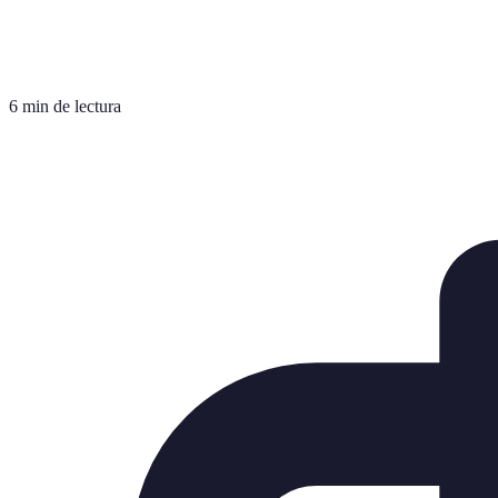
6 min de lectura