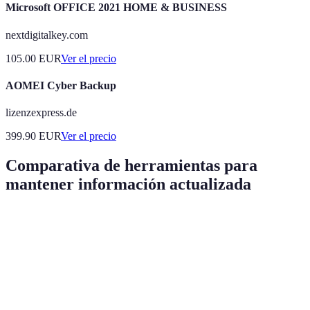
Microsoft OFFICE 2021 HOME & BUSINESS
nextdigitalkey.com
105.00
EUR
Ver el precio
AOMEI Cyber Backup
lizenzexpress.de
399.90
EUR
Ver el precio
Comparativa de herramientas para
mantener información actualizada
Herramienta
Tipo
Precio (aprox.)
Ventaja
Google Alerts
Notificaciones
Gratis
Fácil de usar
Sincronizaci
Organización
Desde 7.99
Evernote
entre