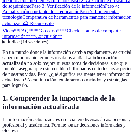
Identificación de fuentes confiables
Paso 2: Creación de un sistema
de seguimiento
Paso 3: Verificación de la información
Paso 4:
Actualización constante de la educación
Paso 5: Implementar
tecnología
Comparativa de herramientas para mantener información
actualizada
📺 Recursos de
Video
**FAQ**
**Glossario**
**Checklist antes de compartir
información**
**Conclusión**
Índice
(
14
secciones
)
En un mundo donde la información cambia rápidamente, es crucial
saber cómo mantener nuestros datos al día. La
información
actualizada
no solo mejora nuestra toma de decisiones, sino que
también asegura que estemos bien informados en todos los aspectos
de nuestras vidas. Pero, ¿qué significa realmente tener información
actualizada? A continuación, exploraremos métodos y estrategias
para lograrlo.
1. Comprender la importancia de la
información actualizada
La información actualizada es esencial en diversas áreas: personal,
profesional y académica. Permite tomar decisiones informadas y
efectivas.