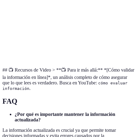
de notas
€/mes
dispositivos
Verificación
Precisiones y
FactCheck
Gratis
de datos
fuentes sólida
AOMEI
Software de
Seguridad de
Cyber
Desde 399.9 €
respaldo
datos
Backup
## 📺 Recursos de Video > **📺 Para ir más allá:** *[Cómo validar
la información en línea]*, un análisis completo de cómo asegurar
que lo que lees es verdadero. Busca en YouTube:
cómo evaluar
.
información
FAQ
¿Por qué es importante mantener la información
actualizada?
La información actualizada es crucial ya que permite tomar
decisiones informadas y evita errores causados por la