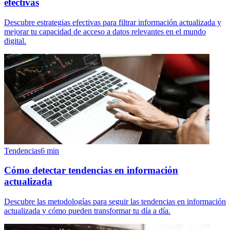
efectivas
Descubre estrategias efectivas para filtrar información actualizada y
mejorar tu capacidad de acceso a datos relevantes en el mundo
digital.
Tendencias
6
min
Cómo detectar tendencias en información
actualizada
Descubre las metodologías para seguir las tendencias en información
actualizada y cómo pueden transformar tu día a día.