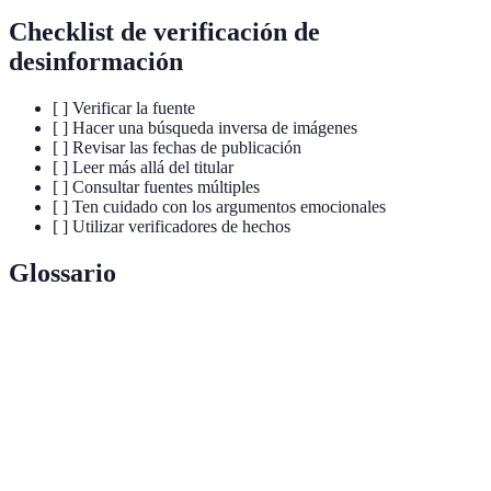
Checklist de verificación de
desinformación
[ ] Verificar la fuente
[ ] Hacer una búsqueda inversa de imágenes
[ ] Revisar las fechas de publicación
[ ] Leer más allá del titular
[ ] Consultar fuentes múltiples
[ ] Ten cuidado con los argumentos emocionales
[ ] Utilizar verificadores de hechos
Glossario
Terme
Définition
Información falsa difundida intencionalmente
Desinformación
para engañar a la audiencia.
Verificación de
Proceso de confirmar la veracidad de una
hechos
información o un hecho.