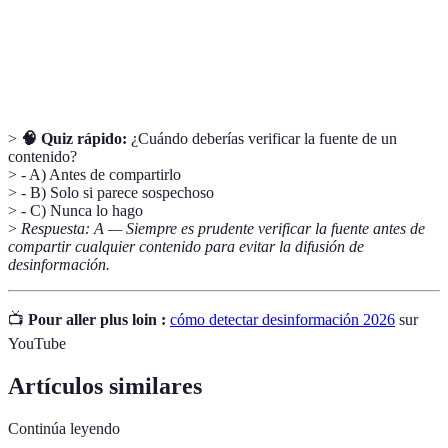
Fuentes
Publicaciones o medios cuyo contenido ha sido
confiables
validado y reconocido como fiable.
>
🧠 Quiz rápido:
¿Cuándo deberías verificar la fuente de un
contenido?
> - A) Antes de compartirlo
> - B) Solo si parece sospechoso
> - C) Nunca lo hago
>
Respuesta: A — Siempre es prudente verificar la fuente antes de
compartir cualquier contenido para evitar la difusión de
desinformación.
📺
Pour aller plus loin :
cómo detectar desinformación 2026
sur
YouTube
Artículos similares
Continúa leyendo