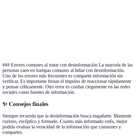
Snopes
General
Inglés
Alta
FactCheck.org
Política
Inglés
Alta
PolitiFact
Política
Inglés
Alta
Verificado
Informativa
Español
Alta
### Errores comunes al tratar con desinformación La mayoría de las
personas caen en trampas comunes al lidiar con desinformación.
Uno de los errores más frecuentes es compartir información sin
verificar. Es importante frenar el impulso de reaccionar rápidamente
y pensar críticamente. Otro error es confiar ciegamente en las redes
sociales como fuentes de información.
✨ Consejos finales
Siempre recuerda que la desinformación busca engañarte. Mantente
curioso, escéptico y formado. Cuanto más informado estés, mejor
podrás evaluar la veracidad de la información que consumes y
compartes.