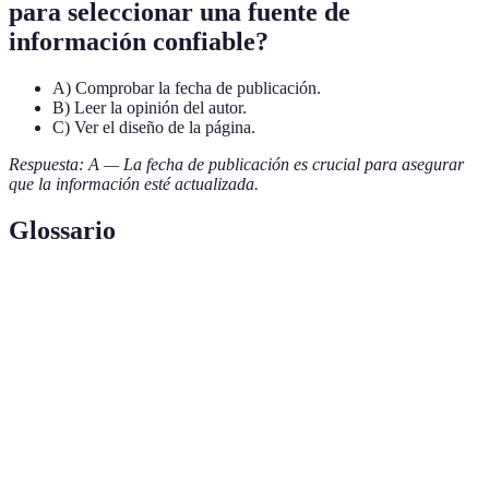
para seleccionar una fuente de
información confiable?
A) Comprobar la fecha de publicación.
B) Leer la opinión del autor.
C) Ver el diseño de la página.
Respuesta: A — La fecha de publicación es crucial para asegurar
que la información esté actualizada.
Glossario
Terme
Définition
Fuentes
Documentos o registros originales que no han
primarias
sido interpretados.
Datos
Información que se puede comprobar a través
verificables
de fuentes externas.