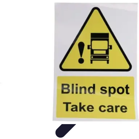
Información Actualizada
Tecnología
Herramientas Digitales
Estrategias de
Actualización
Filtración y Evaluación
Verificación de información
Información Actualizada