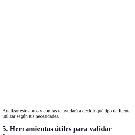
rigor
Posible
Medios de
Actualización
Periódicos
sesgo
comunicación
constante
en línea
comercial
No
siempre
Blogs de
Blogs
Perspectivas
revisados
expertos
especializados
diversas
por
en el tema
expertos
Información
Puede ser
Fuentes
Páginas de
oficial y
técnica o
gubernamentales
ministerios
precisa
compleja
Analizar estos pros y contras te ayudará a decidir qué tipo de fuente
utilizar según tus necesidades.
5. Herramientas útiles para validar