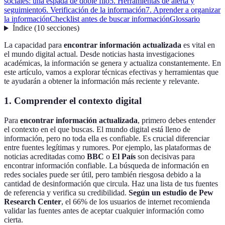
sociales: una espada de doble filo
5. Herramientas de alerta y
seguimiento
6. Verificación de la información
7. Aprender a organizar
la información
Checklist antes de buscar información
Glossario
Índice
(
10
secciones
)
La capacidad para
encontrar información actualizada
es vital en
el mundo digital actual. Desde noticias hasta investigaciones
académicas, la información se genera y actualiza constantemente. En
este artículo, vamos a explorar técnicas efectivas y herramientas que
te ayudarán a obtener la información más reciente y relevante.
1. Comprender el contexto digital
Para
encontrar información actualizada
, primero debes entender
el contexto en el que buscas. El mundo digital está lleno de
información, pero no toda ella es confiable. Es crucial diferenciar
entre fuentes legítimas y rumores. Por ejemplo, las plataformas de
noticias acreditadas como
BBC
o
El País
son decisivas para
encontrar información confiable. La búsqueda de información en
redes sociales puede ser útil, pero también riesgosa debido a la
cantidad de desinformación que circula. Haz una lista de tus fuentes
de referencia y verifica su credibilidad.
Según un estudio de Pew
Research Center
, el 66% de los usuarios de internet recomienda
validar las fuentes antes de aceptar cualquier información como
cierta.