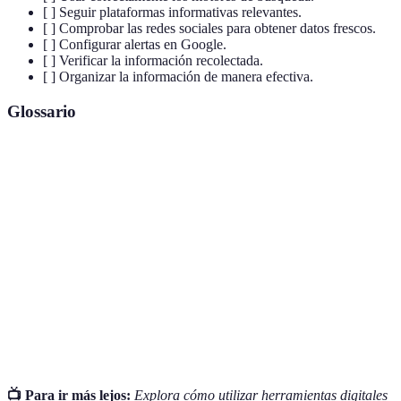
[ ] Seguir plataformas informativas relevantes.
[ ] Comprobar las redes sociales para obtener datos frescos.
[ ] Configurar alertas en Google.
[ ] Verificar la información recolectada.
[ ] Organizar la información de manera efectiva.
Glossario
Terme
Définition
Proceso de convertir información en formato
Digitalización
digital.
Información falsa o engañosa que puede
Desinformación
propagar rumores.
Veracidad
Cualidad de ser verdadero o exacto.
📺 Para ir más lejos:
Explora cómo utilizar herramientas digitales