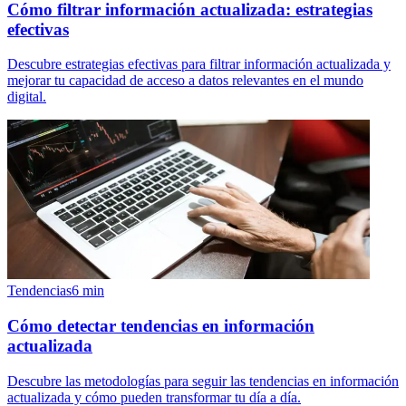
Cómo filtrar información actualizada: estrategias
efectivas
Descubre estrategias efectivas para filtrar información actualizada y
mejorar tu capacidad de acceso a datos relevantes en el mundo
digital.
Tendencias
6
min
Cómo detectar tendencias en información
actualizada
Descubre las metodologías para seguir las tendencias en información
actualizada y cómo pueden transformar tu día a día.