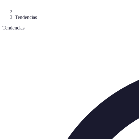
Tendencias
Tendencias