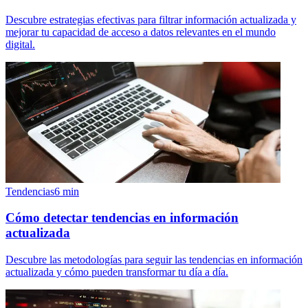
Descubre estrategias efectivas para filtrar información actualizada y
mejorar tu capacidad de acceso a datos relevantes en el mundo
digital.
Tendencias
6
min
Cómo detectar tendencias en información
actualizada
Descubre las metodologías para seguir las tendencias en información
actualizada y cómo pueden transformar tu día a día.