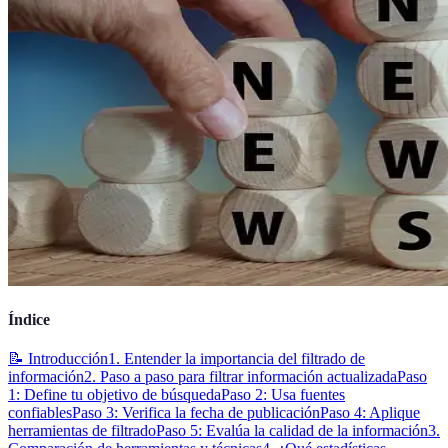
Índice
📝 Introducción
1. Entender la importancia del filtrado de
información
2. Paso a paso para filtrar información actualizada
Paso
1: Define tu objetivo de búsqueda
Paso 2: Usa fuentes
confiables
Paso 3: Verifica la fecha de publicación
Paso 4: Aplique
herramientas de filtrado
Paso 5: Evalúa la calidad de la información
3.