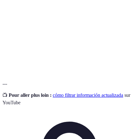
Filtrado de
Proceso de seleccionar información relevante
datos
de entre un conjunto de datos masivo.
Información proveniente de entidades
Fuente fiable
reconocidas y verificadas.
Información falsa o engañosa que se presenta
Desinformación
como verdadera.
---
📺
Pour aller plus loin :
cómo filtrar información actualizada
sur
YouTube