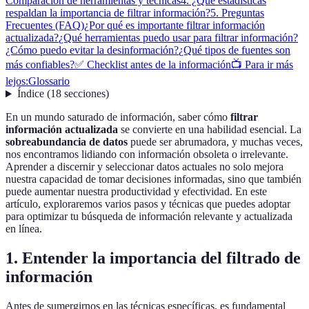
Comparación de herramientas y técnicas
4. ¿Qué estadísticas
respaldan la importancia de filtrar información?
5. Preguntas
Frecuentes (FAQ)
¿Por qué es importante filtrar información
actualizada?
¿Qué herramientas puedo usar para filtrar información?
¿Cómo puedo evitar la desinformación?
¿Qué tipos de fuentes son
más confiables?
✅ Checklist antes de la información
📺 Para ir más
lejos:
Glossario
Índice
(
18
secciones
)
En un mundo saturado de información, saber cómo
filtrar
información actualizada
se convierte en una habilidad esencial. La
sobreabundancia de datos
puede ser abrumadora, y muchas veces,
nos encontramos lidiando con información obsoleta o irrelevante.
Aprender a discernir y seleccionar datos actuales no solo mejora
nuestra capacidad de tomar decisiones informadas, sino que también
puede aumentar nuestra productividad y efectividad. En este
artículo, exploraremos varios pasos y técnicas que puedes adoptar
para optimizar tu búsqueda de información relevante y actualizada
en línea.
1. Entender la importancia del filtrado de
información
Antes de sumergirnos en las técnicas específicas, es fundamental