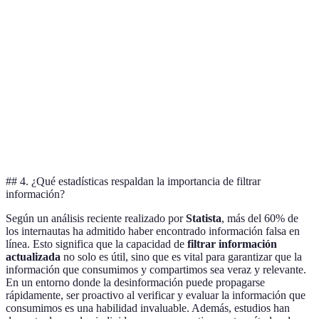
Google Alerts
Noticias y blog
Media
Alta
Twitter
Actualizaciones
Alta
Media
Búsqueda de
General
Alta
Variable
Google
Salud y
PubMed
Alta
Alta
medicina
## 4. ¿Qué estadísticas respaldan la importancia de filtrar
información?
Según un análisis reciente realizado por
Statista
, más del 60% de
los internautas ha admitido haber encontrado información falsa en
línea. Esto significa que la capacidad de
filtrar información
actualizada
no solo es útil, sino que es vital para garantizar que la
información que consumimos y compartimos sea veraz y relevante.
En un entorno donde la desinformación puede propagarse
rápidamente, ser proactivo al verificar y evaluar la información que
consumimos es una habilidad invaluable. Además, estudios han