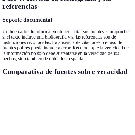
referencias
Soporte documental
Un buen artículo informativo debería citar sus fuentes. Comprueba
si el texto incluye una bibliografía y si las referencias son de
instituciones reconocidas. La ausencia de citaciones o el uso de
fuentes pobres puede inducir a error. Recuerda que la veracidad de
la información no solo debe sustentarse en la veracidad de los
hechos, sino también de quién los respalda.
Comparativa de fuentes sobre veracidad
Fuente
Credibilidad
Actualización
Facilidad de v
UFC-Que
Alta
Alta
Alta
Choisir
Les
Alta
Alta
Alta
Numériques