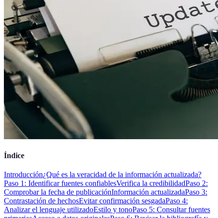
Índice
Introducción
¿Qué es la veracidad de la información actualizada?
Paso 1: Identificar fuentes confiables
Verifica la credibilidad
Paso 2:
Comprobar la fecha de publicación
Información actualizada
Paso 3:
Contrastación de hechos
Evitar confirmación sesgada
Paso 4:
Analizar el lenguaje utilizado
Estilo y tono
Paso 5: Consultar fuentes