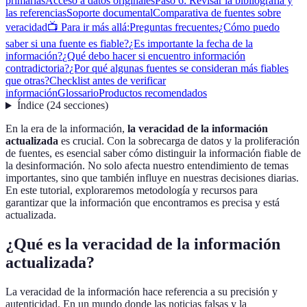
primarias
Acceso a datos originales
Paso 6: Revisar la bibliografía y
las referencias
Soporte documental
Comparativa de fuentes sobre
veracidad
📺 Para ir más allá:
Preguntas frecuentes
¿Cómo puedo
saber si una fuente es fiable?
¿Es importante la fecha de la
información?
¿Qué debo hacer si encuentro información
contradictoria?
¿Por qué algunas fuentes se consideran más fiables
que otras?
Checklist antes de verificar
información
Glossario
Productos recomendados
Índice
(
24
secciones
)
En la era de la información,
la veracidad de la información
actualizada
es crucial. Con la sobrecarga de datos y la proliferación
de fuentes, es esencial saber cómo distinguir la información fiable de
la desinformación. No solo afecta nuestro entendimiento de temas
importantes, sino que también influye en nuestras decisiones diarias.
En este tutorial, exploraremos metodología y recursos para
garantizar que la información que encontramos es precisa y está
actualizada.
¿Qué es la veracidad de la información
actualizada?
La veracidad de la información hace referencia a su precisión y
autenticidad. En un mundo donde las noticias falsas y la