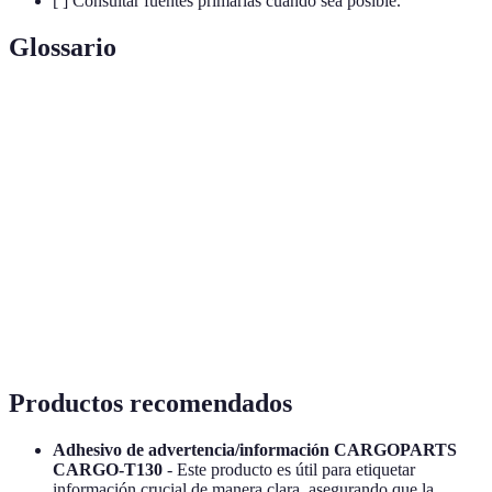
[ ] Consultar fuentes primarias cuando sea posible.
Glossario
Terme
Définition
Calidad de ser verdadero y exacto en la
Veracidad
información.
Sesgo de
Tendency to process information in a way that
confirmación
confirms pre-existing beliefs.
Fuente
Documento u objeto que proporciona evidencias
primaria
directas de un evento, persona o periodo.
Productos recomendados
Adhesivo de advertencia/información CARGOPARTS
CARGO-T130
- Este producto es útil para etiquetar
información crucial de manera clara, asegurando que la