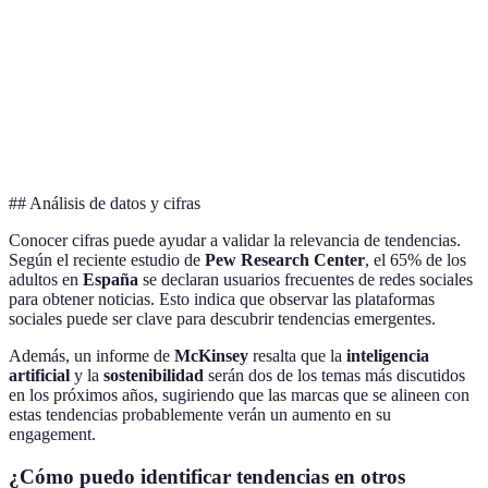
Agrupación de RSS y
Desde 6
Feedly
Fácil
contenido
EUR/mes
Monitoreo de
Desde 29
Mention
Fácil
menciones en línea
EUR/mes
## Análisis de datos y cifras
Conocer cifras puede ayudar a validar la relevancia de tendencias.
Según el reciente estudio de
Pew Research Center
, el 65% de los
adultos en
España
se declaran usuarios frecuentes de redes sociales
para obtener noticias. Esto indica que observar las plataformas
sociales puede ser clave para descubrir tendencias emergentes.
Además, un informe de
McKinsey
resalta que la
inteligencia
artificial
y la
sostenibilidad
serán dos de los temas más discutidos
en los próximos años, sugiriendo que las marcas que se alineen con
estas tendencias probablemente verán un aumento en su
engagement.
¿Cómo puedo identificar tendencias en otros