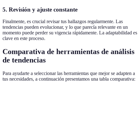
5. Revisión y ajuste constante
Finalmente, es crucial revisar tus hallazgos regularmente. Las
tendencias pueden evolucionar, y lo que parecía relevante en un
momento puede perder su vigencia rápidamente. La adaptabilidad es
clave en este proceso.
Comparativa de herramientas de análisis
de tendencias
Para ayudarte a seleccionar las herramientas que mejor se adapten a
tus necesidades, a continuación presentamos una tabla comparativa:
Herramienta
Funciones Principales
Precio
Facilidad
Google
Búsqueda de
Gratuita
Muy fácil
Trends
tendencias en el tiempo
Análisis de contenido y
Desde 99
BuzzSumo
Fácil
alertas
EUR/mes