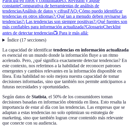
Participa en foros y comunidades
5. Revisión y ajuste
constante
Comparativa de herramientas de análisis de
tendencias
Análisis de datos y cifras
FAQ
¿Cómo puedo identificar
tendencias en otros idiomas?
¿Qué tan a menudo deben revisarse las
tendencias?
¿Las tendencias son siempre positivas?
¿Qué fuentes son
más confiables para información actualizada?
Glossario
Checklist
antes de detectar tendencias
📺 Para ir más allá:
Índice
(
17
secciones
)
La capacidad de identificar
tendencias en información actualizada
es esencial en un mundo donde la información fluye a un ritmo
acelerado. Pero, ¿qué significa exactamente detectar tendencias? En
este contexto, nos referimos a la habilidad de reconocer patrones
emergentes y cambios relevantes en la información disponible en
línea. Esta habilidad no solo mejora nuestra capacidad de tomar
decisiones informadas, sino que también nos permite anticiparnos a
futuras necesidades y oportunidades.
Según datos de
Statista
, el 50% de los consumidores toman
decisiones basadas en información obtenida en línea. Esto resalta la
importancia de estar al día con las tendencias. Las empresas que se
adaptan a estas tendencias no solo optimizan su estrategia de
marketing, sino que también logran crear contenido más relevante
que conecte con su audiencia.