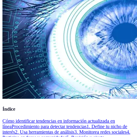
Índice
Cómo identificar tendencias en información actualizada en
línea
Procedimiento para detectar tendencias
1. Define tu nicho de
interés
2. Usa herramientas de análisis
3. Monitorea redes sociales
4.