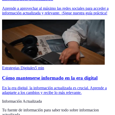
Aprende a aprovechar al máximo las redes sociales para acceder a
información actualizada y relevante. ¡Sigue nuestra guía práctica!
Estrategias Digitales
5
min
Cómo mantenerse informado en la era digital
En la era digital, la información actualizada es crucial. Aprende a
adaptarte a los cambios y recibe lo más relevante.
Información Actualizada
Tu fuente de información para saber todo sobre
informacion
actualizada
.