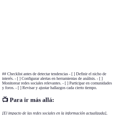
Término
Definición
Cambios o patrones que se repiten y se vuelven
Tendencias
populares
Análisis de
Proceso de inspeccionar y modelar datos para
datos
extraer información útil
Inteligencia
Simulación de procesos de inteligencia humana
Artificial
por sistemas computacionales
## Checklist antes de detectar tendencias - [ ] Definir el nicho de
interés. - [ ] Configurar alertas en herramientas de análisis. - [ ]
Monitorear redes sociales relevantes. - [ ] Participar en comunidades
y foros. - [ ] Revisar y ajustar hallazgos cada cierto tiempo.
📺 Para ir más allá:
[El impacto de las redes sociales en la información actualizada]
,