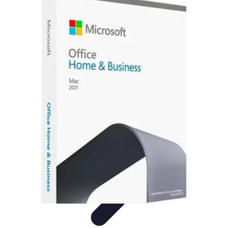
Información Actualizada
Tecnología
Herramientas Digitales
Estrategias de
Actualización
Filtración y Evaluación
Verificación de información
Información Actualizada