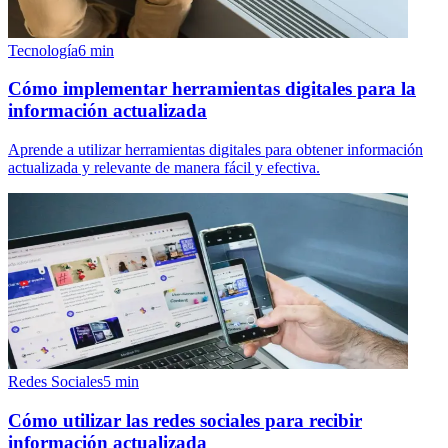
Tecnología
6
min
Cómo implementar herramientas digitales para la
información actualizada
Aprende a utilizar herramientas digitales para obtener información
actualizada y relevante de manera fácil y efectiva.
Redes Sociales
5
min
Cómo utilizar las redes sociales para recibir
información actualizada