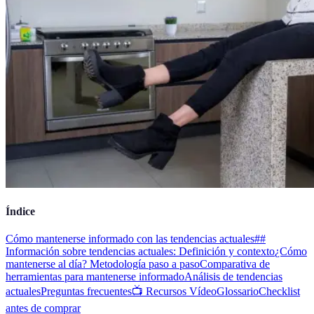
Índice
Cómo mantenerse informado con las tendencias actuales
##
Información sobre tendencias actuales: Definición y contexto
¿Cómo
mantenerse al día? Metodología paso a paso
Comparativa de
herramientas para mantenerse informado
Análisis de tendencias
actuales
Preguntas frecuentes
📺 Recursos Vídeo
Glossario
Checklist
antes de comprar