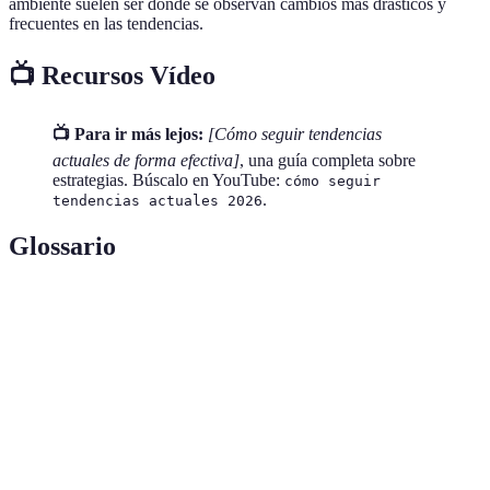
ambiente suelen ser donde se observan cambios más drásticos y
frecuentes en las tendencias.
📺 Recursos Vídeo
📺 Para ir más lejos:
[Cómo seguir tendencias
actuales de forma efectiva]
, una guía completa sobre
estrategias. Búscalo en YouTube:
cómo seguir
.
tendencias actuales 2026
Glossario
Terme
Définition
Un patrón recurrente o un cambio en el
Tendencia
comportamiento o las preferencias.
Análisis de
Metodología que utiliza datos para extraer
datos
conclusiones y tendencias.