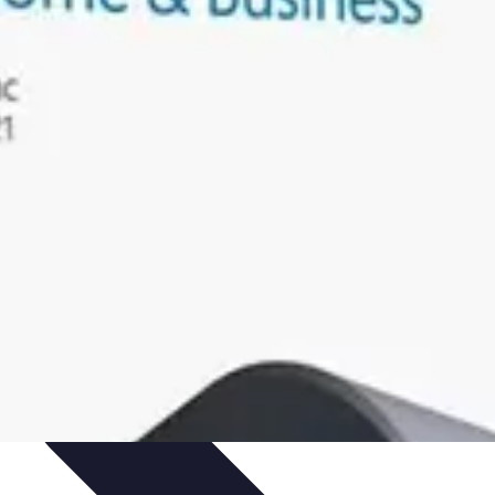
ión y Evaluación
Verificación de información