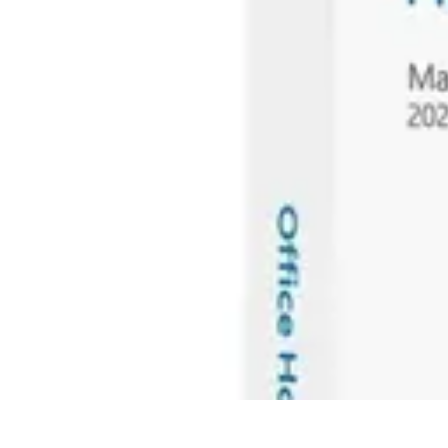
Información Actualizada
Tecnología
Herramientas Digitales
Estrategias de Actualización
Filtrac
Información Actualizada