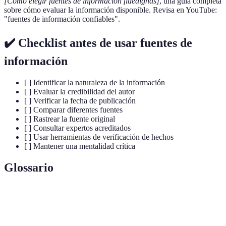
[Cómo elegir fuentes de información fidedignas]
, una guía completa
sobre cómo evaluar la información disponible. Revisa en YouTube:
"fuentes de información confiables".
✔️ Checklist antes de usar fuentes de
información
[ ] Identificar la naturaleza de la información
[ ] Evaluar la credibilidad del autor
[ ] Verificar la fecha de publicación
[ ] Comparar diferentes fuentes
[ ] Rastrear la fuente original
[ ] Consultar expertos acreditados
[ ] Usar herramientas de verificación de hechos
[ ] Mantener una mentalidad crítica
Glossario
Terme
Définition
Fuente
Información generada directamente a partir de la