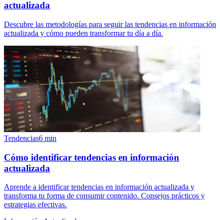
actualizada
Descubre las metodologías para seguir las tendencias en información
actualizada y cómo pueden transformar tu día a día.
Tendencias
6
min
Cómo identificar tendencias en información
actualizada
Aprende a identificar tendencias en información actualizada y
transforma tu forma de consumir contenido. Consejos prácticos y
estrategias efectivas.