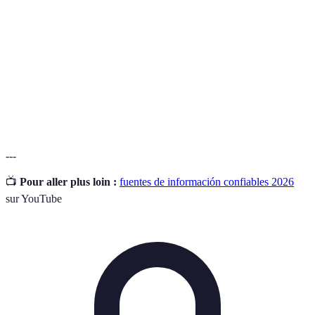
primaria
investigación o datos originales
Fuente
Análisis o interpretación de la información
secundaria
proveniente de fuentes primarias
La cualidad de ser verdadero y confiable en la
Veracidad
información presentada
---
📺
Pour aller plus loin :
fuentes de información confiables 2026
sur YouTube