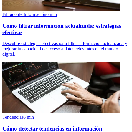
Filtrado de Información
6
min
Cómo filtrar información actualizada: estrategias
efectivas
Descubre estrategias efectivas para filtrar información actualizada y
mejorar tu capacidad de acceso a datos relevantes en el mundo
digital.
Tendencias
6
min
Cómo detectar tendencias en información