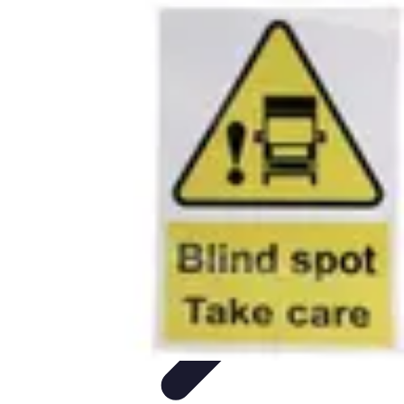
Información Actualizada
Tecnología
Herramientas Digitales
Estrategias de
Actualización
Filtración y Evaluación
Verificación de información
Información Actualizada