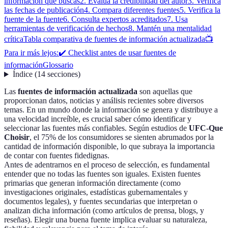
información que buscas
2. Evalúa la credibilidad del autor
3. Verifica
las fechas de publicación
4. Compara diferentes fuentes
5. Verifica la
fuente de la fuente
6. Consulta expertos acreditados
7. Usa
herramientas de verificación de hechos
8. Mantén una mentalidad
crítica
Tabla comparativa de fuentes de información actualizada
📺
Para ir más lejos:
✔️ Checklist antes de usar fuentes de
información
Glossario
Índice
(
14
secciones
)
Las
fuentes de información actualizada
son aquellas que
proporcionan datos, noticias y análisis recientes sobre diversos
temas. En un mundo donde la información se genera y distribuye a
una velocidad increíble, es crucial saber cómo identificar y
seleccionar las fuentes más confiables. Según estudios de
UFC-Que
Choisir
, el 75% de los consumidores se sienten abrumados por la
cantidad de información disponible, lo que subraya la importancia
de contar con fuentes fidedignas.
Antes de adentrarnos en el proceso de selección, es fundamental
entender que no todas las fuentes son iguales. Existen fuentes
primarias que generan información directamente (como
investigaciones originales, estadísticas gubernamentales y
documentos legales), y fuentes secundarias que interpretan o
analizan dicha información (como artículos de prensa, blogs, y
reseñas). Elegir una buena fuente implica evaluar su naturaleza,