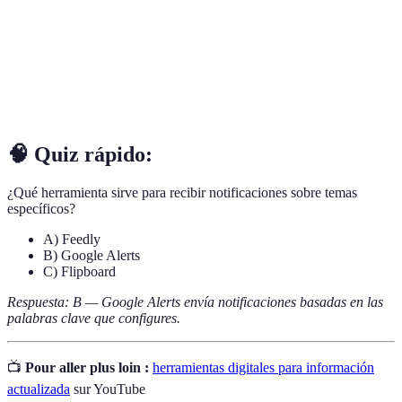
Un agregador de noticias que permite agregar diferentes
Feedly
fuentes para gestionar el consumo de contenido.
RSS
Un formato para syndicación de contenido que facilita la
Feeds
entrega de actualizaciones de sitios web.
🧠 Quiz rápido:
¿Qué herramienta sirve para recibir notificaciones sobre temas
específicos?
A) Feedly
B) Google Alerts
C) Flipboard
Respuesta: B — Google Alerts envía notificaciones basadas en las
palabras clave que configures.
📺
Pour aller plus loin :
herramientas digitales para información
actualizada
sur YouTube