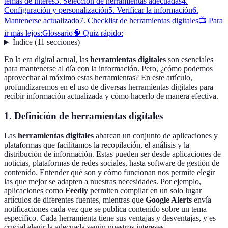
temas de interés
3. Selección de herramientas adecuadas
4.
Configuración y personalización
5. Verificar la información
6.
Mantenerse actualizado
7. Checklist de herramientas digitales
📺 Para
ir más lejos:
Glossario
🧠 Quiz rápido:
Índice
(
11
secciones
)
En la era digital actual, las
herramientas digitales
son esenciales
para mantenerse al día con la información. Pero, ¿cómo podemos
aprovechar al máximo estas herramientas? En este artículo,
profundizaremos en el uso de diversas herramientas digitales para
recibir información actualizada y cómo hacerlo de manera efectiva.
1. Definición de herramientas digitales
Las
herramientas digitales
abarcan un conjunto de aplicaciones y
plataformas que facilitamos la recopilación, el análisis y la
distribución de información. Estas pueden ser desde aplicaciones de
noticias, plataformas de redes sociales, hasta software de gestión de
contenido. Entender qué son y cómo funcionan nos permite elegir
las que mejor se adapten a nuestras necesidades. Por ejemplo,
aplicaciones como
Feedly
permiten compilar en un solo lugar
artículos de diferentes fuentes, mientras que
Google Alerts
envía
notificaciones cada vez que se publica contenido sobre un tema
específico. Cada herramienta tiene sus ventajas y desventajas, y es
crucial elegir la adecuada según nuestros intereses.