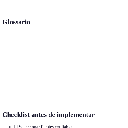
accesibles
Glossario
Terme
Définition
Agregador de
Herramienta que recopila contenidos de
Noticias
diferentes fuentes.
Correo electrónico regular con información
Newsletter
seleccionada.
Visualización
Representación gráfica de datos para facilitar su
de Datos
entendimiento.
Checklist antes de implementar
[ ] Seleccionar fuentes confiables.