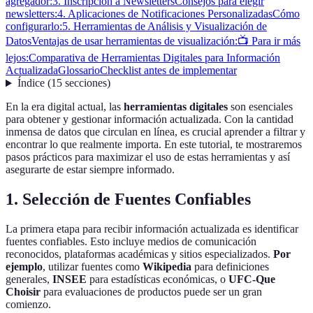
agregador:
3. Inscripción a Newsletters
Consejos para elegir
newsletters:
4. Aplicaciones de Notificaciones Personalizadas
Cómo
configurarlo:
5. Herramientas de Análisis y Visualización de
Datos
Ventajas de usar herramientas de visualización:
📺 Para ir más
lejos:
Comparativa de Herramientas Digitales para Información
Actualizada
Glossario
Checklist antes de implementar
Índice
(
15
secciones
)
En la era digital actual, las
herramientas digitales
son esenciales
para obtener y gestionar información actualizada. Con la cantidad
inmensa de datos que circulan en línea, es crucial aprender a filtrar y
encontrar lo que realmente importa. En este tutorial, te mostraremos
pasos prácticos para maximizar el uso de estas herramientas y así
asegurarte de estar siempre informado.
1. Selección de Fuentes Confiables
La primera etapa para recibir información actualizada es identificar
fuentes confiables. Esto incluye medios de comunicación
reconocidos, plataformas académicas y sitios especializados.
Por
ejemplo
, utilizar fuentes como
Wikipedia
para definiciones
generales,
INSEE
para estadísticas económicas, o
UFC-Que
Choisir
para evaluaciones de productos puede ser un gran
comienzo.