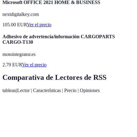
Microsoft OFFICE 2021 HOME & BUSINESS
nextdigitalkey.com
105.00
EUR
Ver el precio
Adhesivo de advertencia/información CARGOPARTS
CARGO-T130
motointegrator.es
2.79
EUR
Ver el precio
Comparativa de Lectores de RSS
tableau|Lector | Características | Precio | Opiniones
Interfaz
Muy positivo,
amigable,
Gratuito
especialmente
Feedly
integración con
/ Pro
por su diseño
otras apps
intuitivo