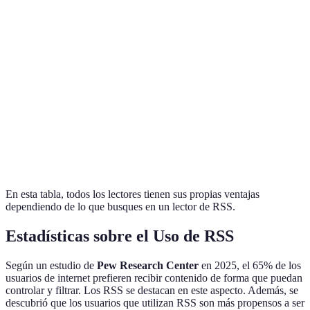
Funciones
Valorado por su
Gratuito
avanzadas y
versatilidad y
Inoreader
/
opciones de
opciones de
Premium
automatización
personalización
Bueno para
quienes
The Old
Enfoque en la
Gratuito
prefieren un
Reader
simplicidad
/ Pro
estilo
tradicional
En esta tabla, todos los lectores tienen sus propias ventajas
dependiendo de lo que busques en un lector de RSS.
Estadísticas sobre el Uso de RSS
Según un estudio de
Pew Research Center
en 2025, el 65% de los
usuarios de internet prefieren recibir contenido de forma que puedan
controlar y filtrar. Los RSS se destacan en este aspecto. Además, se
descubrió que los usuarios que utilizan RSS son más propensos a ser