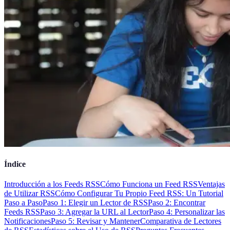
Índice
Introducción a los Feeds RSS
Cómo Funciona un Feed RSS
Ventajas
de Utilizar RSS
Cómo Configurar Tu Propio Feed RSS: Un Tutorial
Paso a Paso
Paso 1: Elegir un Lector de RSS
Paso 2: Encontrar
Feeds RSS
Paso 3: Agregar la URL al Lector
Paso 4: Personalizar las
Notificaciones
Paso 5: Revisar y Mantener
Comparativa de Lectores