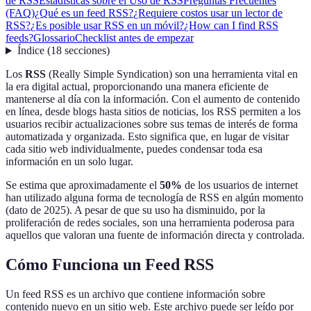
de RSS
Estadísticas sobre el Uso de RSS
Preguntas Frecuentes
(FAQ)
¿Qué es un feed RSS?
¿Requiere costos usar un lector de
RSS?
¿Es posible usar RSS en un móvil?
¿How can I find RSS
feeds?
Glossario
Checklist antes de empezar
Índice
(
18
secciones
)
Los
RSS
(Really Simple Syndication) son una herramienta vital en
la era digital actual, proporcionando una manera eficiente de
mantenerse al día con la información. Con el aumento de contenido
en línea, desde blogs hasta sitios de noticias, los RSS permiten a los
usuarios recibir actualizaciones sobre sus temas de interés de forma
automatizada y organizada. Esto significa que, en lugar de visitar
cada sitio web individualmente, puedes condensar toda esa
información en un solo lugar.
Se estima que aproximadamente el
50%
de los usuarios de internet
han utilizado alguna forma de tecnología de RSS en algún momento
(dato de 2025). A pesar de que su uso ha disminuido, por la
proliferación de redes sociales, son una herramienta poderosa para
aquellos que valoran una fuente de información directa y controlada.
Cómo Funciona un Feed RSS
Un feed RSS es un archivo que contiene información sobre
contenido nuevo en un sitio web. Este archivo puede ser leído por