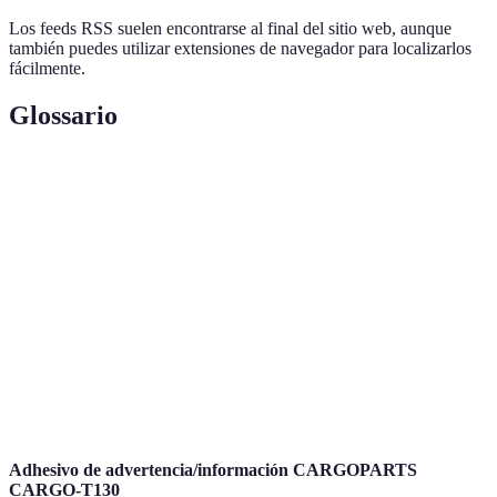
Los feeds RSS suelen encontrarse al final del sitio web, aunque
también puedes utilizar extensiones de navegador para localizarlos
fácilmente.
Glossario
Terme
Définition
Archivo que contiene actualizaciones de
Feed RSS
contenido de un sitio web.
Aplicación que permite leer y gestionar feeds
Lector de RSS
RSS.
Actualizaciones
Proceso mediante el cual se recibe nuevo
Automáticas
contenido sin intervención manual.
Adhesivo de advertencia/información CARGOPARTS
CARGO-T130