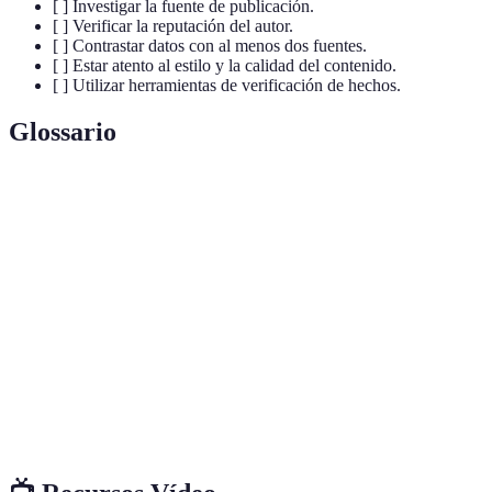
[ ] Investigar la fuente de publicación.
[ ] Verificar la reputación del autor.
[ ] Contrastar datos con al menos dos fuentes.
[ ] Estar atento al estilo y la calidad del contenido.
[ ] Utilizar herramientas de verificación de hechos.
Glossario
Terme
Définition
Verificación de
Proceso de comprobar la precisión de la
hechos
información presentada.
Fuentes de
Entidades o personas que proveen datos y
información
contenido.
Información falsa o engañosa que disimula la
Desinformación
verdad.