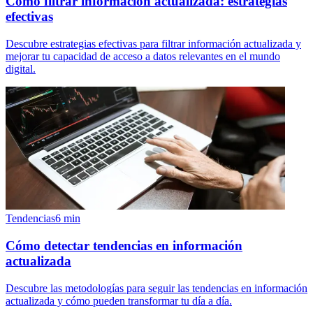
Cómo filtrar información actualizada: estrategias
efectivas
Descubre estrategias efectivas para filtrar información actualizada y
mejorar tu capacidad de acceso a datos relevantes en el mundo
digital.
Tendencias
6
min
Cómo detectar tendencias en información
actualizada
Descubre las metodologías para seguir las tendencias en información
actualizada y cómo pueden transformar tu día a día.