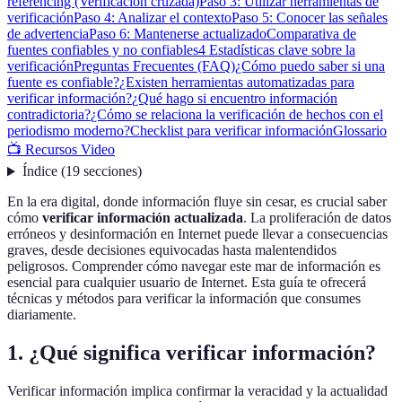
referencing (Verificación cruzada)
Paso 3: Utilizar herramientas de
verificación
Paso 4: Analizar el contexto
Paso 5: Conocer las señales
de advertencia
Paso 6: Mantenerse actualizado
Comparativa de
fuentes confiables y no confiables
4 Estadísticas clave sobre la
verificación
Preguntas Frecuentes (FAQ)
¿Cómo puedo saber si una
fuente es confiable?
¿Existen herramientas automatizadas para
verificar información?
¿Qué hago si encuentro información
contradictoria?
¿Cómo se relaciona la verificación de hechos con el
periodismo moderno?
Checklist para verificar información
Glossario
📺 Recursos Video
Índice
(
19
secciones
)
En la era digital, donde información fluye sin cesar, es crucial saber
cómo
verificar información actualizada
. La proliferación de datos
erróneos y desinformación en Internet puede llevar a consecuencias
graves, desde decisiones equivocadas hasta malentendidos
peligrosos. Comprender cómo navegar este mar de información es
esencial para cualquier usuario de Internet. Esta guía te ofrecerá
técnicas y métodos para verificar la información que consumes
diariamente.
1. ¿Qué significa verificar información?
Verificar información implica confirmar la veracidad y la actualidad