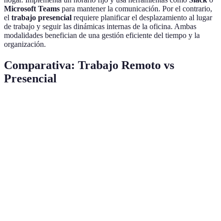
Microsoft Teams
para mantener la comunicación. Por el contrario,
el
trabajo presencial
requiere planificar el desplazamiento al lugar
de trabajo y seguir las dinámicas internas de la oficina. Ambas
modalidades benefician de una gestión eficiente del tiempo y la
organización.
Comparativa: Trabajo Remoto vs
Presencial
Característica
Trabajo Remoto
Trabajo Presencial
Opin
Flexibilidad
Alta: permite
Limitada: el
Depen
Horaria
ajustes personales
horario es fijo
neces
Interacción
Baja: reuniones
Alta: interacciones
Prefe
Social
virtuales
diarias
perso
Ahorro de
Ahorro en
Tiempo invertido
Remo
Tiempo
traslados
en desplazamientos
el ah