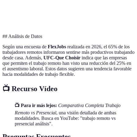
Variable:
Constante:
Depe
Productividad
distracciones
ambiente de trabajo
entor
posibles
dedicado
## Análisis de Datos
Según una encuesta de
FlexJobs
realizada en 2026, el 65% de los
trabajadores remotos informaron sentirse más productivos trabajando
desde casa. Además,
UFC-Que Choisir
indica que las empresas
que permiten el trabajo remoto han visto una reducción del 25% en
el ausentismo laboral. Estos datos sugieren una tendencia favorable
hacia modalidades de trabajo flexible.
📺 Recurso Vídeo
📺 Para ir más lejos:
Comparativa Completa Trabajo
Remoto vs Presencial
, una visión detallada de ambas
modalidades. Busca en YouTube: "trabajo remoto vs
presencial análisis".
Preguntas Frecuentes