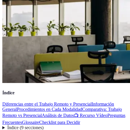
Índice
Diferencias entre el Trabajo Remoto y Presencial
Información
General
Procedimientos en Cada Modalidad
Comparativa: Trabajo
Remoto vs Presencial
Análisis de Datos
📺 Recurso Vídeo
Preguntas
Frecuentes
Glossaire
Checklist para Decidir
Índice
(
9
secciones
)