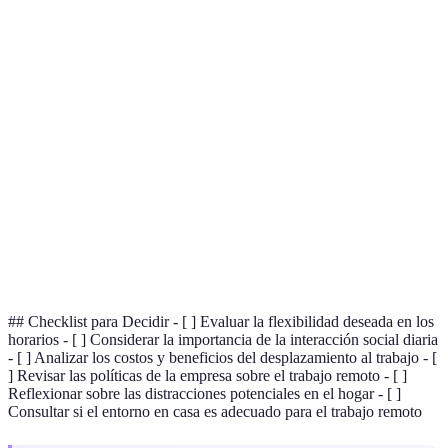
Terme
Définition
Trabajo
Modalidad de trabajo que permite realizar tareas
Remoto
fuera de un entorno de oficina tradicional.
Flexibilidad
La capacidad de ajustar los horarios laborales
Horaria
según las necesidades personales o profesionales.
Software que facilita la comunicación y
Herramientas
colaboración en equipos dispersos
Virtuales
geográficamente.
## Checklist para Decidir - [ ] Evaluar la flexibilidad deseada en los
horarios - [ ] Considerar la importancia de la interacción social diaria
- [ ] Analizar los costos y beneficios del desplazamiento al trabajo - [
] Revisar las políticas de la empresa sobre el trabajo remoto - [ ]
Reflexionar sobre las distracciones potenciales en el hogar - [ ]
Consultar si el entorno en casa es adecuado para el trabajo remoto