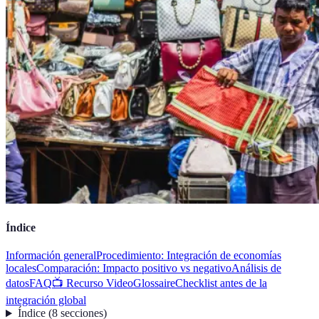
Índice
Información general
Procedimiento: Integración de economías
locales
Comparación: Impacto positivo vs negativo
Análisis de
datos
FAQ
📺 Recurso Video
Glossaire
Checklist antes de la
integración global
Índice
(
8
secciones
)