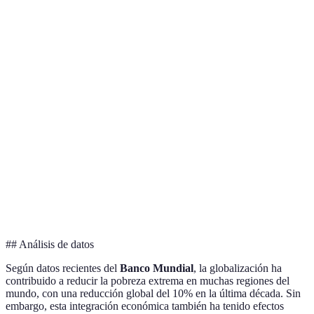
Empleo
industrias
reconvers
nuevos puestos
tradicionales
laboral
Acceso a
Invertir e
Desigualdad
Tecnología
tecnologías
capacitac
tecnológica
avanzadas
tecnológi
Dependencia de
Ampliación de
Diversific
Comercio
economías
mercados
partenari
externas
Preservar
Enriquecimiento
Pérdida de
Cultura
tradicione
cultural
identidad local
locales
## Análisis de datos
Según datos recientes del
Banco Mundial
, la globalización ha
contribuido a reducir la pobreza extrema en muchas regiones del
mundo, con una reducción global del 10% en la última década. Sin
embargo, esta integración económica también ha tenido efectos