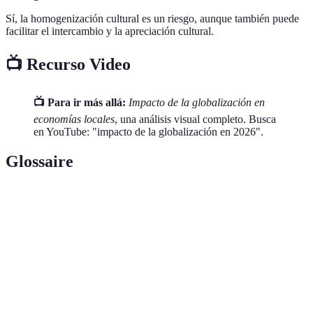
Sí, la homogenización cultural es un riesgo, aunque también puede
facilitar el intercambio y la apreciación cultural.
📺 Recurso Video
📺 Para ir más allá:
Impacto de la globalización en
economías locales
, una análisis visual completo. Busca
en YouTube: "impacto de la globalización en 2026".
Glossaire
Terme
Définition
Globalización
Proceso de integración económica mundial
Economía local
Sistema económico de una localidad o región
Ventaja
Principio económico para identificar