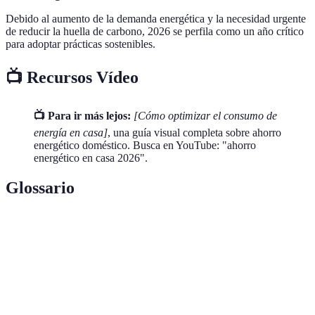
Debido al aumento de la demanda energética y la necesidad urgente
de reducir la huella de carbono, 2026 se perfila como un año crítico
para adoptar prácticas sostenibles.
📺 Recursos Vídeo
📺 Para ir más lejos:
[Cómo optimizar el consumo de
energía en casa]
, una guía visual completa sobre ahorro
energético doméstico. Busca en YouTube: "ahorro
energético en casa 2026".
Glossario
Terme
Definición
Eficiencia
Capacidad de usar menos energía para realizar
energética
una tarea.
Etiqueta
Calificación que indica la eficiencia de un