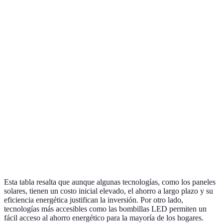
Tecnología
Eficiencia Energética
Costo Inicial
Ahorro a
Bombillas
Alta
Bajo
Alto
LED
Paneles
Muy alta
Alto
Muy alto
Solares
Termostatos
Alta
Medio
Medio
Inteligentes
Aislamiento
Muy alta
Medio
Alto
Avanzado
Esta tabla resalta que aunque algunas tecnologías, como los paneles
solares, tienen un costo inicial elevado, el ahorro a largo plazo y su
eficiencia energética justifican la inversión. Por otro lado,
tecnologías más accesibles como las bombillas LED permiten un
fácil acceso al ahorro energético para la mayoría de los hogares.