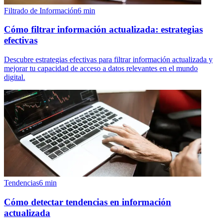
Filtrado de Información
6
min
Cómo filtrar información actualizada: estrategias
efectivas
Descubre estrategias efectivas para filtrar información actualizada y
mejorar tu capacidad de acceso a datos relevantes en el mundo
digital.
Tendencias
6
min
Cómo detectar tendencias en información
actualizada