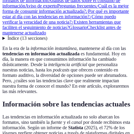
formatos de información
Análisis de datos sobre el consumo de
información
Aviso de experto
Preguntas frecuentes
¿Cuál es la mejor
forma de consumir información actualizada?
¿Por qué es importante
estar al día con las tendencias en información?
¿Cómo puedo
verificar la veracidad de una noticia?
¿Existen herramientas que
faciliten el seguimiento de noticias?
Glossario
Checklist antes de
mantenerse actualizado
Índice
(
13
secciones
)
En la era de la
información instantánea
, mantenerse al día con las
tendencias en información actualizada
es fundamental. Hoy en
día, la manera en que consumimos información ha cambiado
drásticamente. Desde la
inteligencia artificial
que personaliza
nuestras noticias, hasta los
podcasts
que ofrecen contenido en
formato auditivo, la diversidad de opciones puede ser abrumadora.
Pero, ¿cuáles son las tendencias clave que realmente impactan
nuestra forma de conocer el mundo? En este artículo, exploraremos
las más relevantes.
Información sobre las tendencias actuales
Las tendencias en información actualizada no solo abarcan los
formatos, sino también la
fuente
y el
canal
por donde recibimos esta
información. Según un informe de
Statista
(2025), el 72% de los
jóvenes prefiere obtener noticias a través de plataformas digitales en