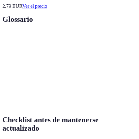
2.79
EUR
Ver el precio
Glossario
Terme
Définition
Plataformas que centralizan noticias de
Agregadores
diversas fuentes.
La propiedad de ser verdadero y exacto en la
Veracidad
información.
Contenido
Información presentada en formatos visuales
multimedia
y auditivos.
Checklist antes de mantenerse
actualizado