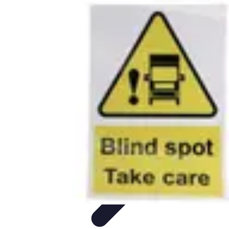
Información Actualizada
Tecnología
Herramientas Digitales
Estrategias de
Actualización
Filtración y Evaluación
Verificación de información
Información Actualizada