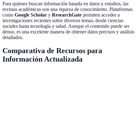
Para quienes buscan información basada en datos y estudios, las
revistas académicas son una riqueza de conocimiento. Plataformas
como
Google Scholar
y
ResearchGate
permiten acceder a
investigaciones recientes sobre diversos temas, desde ciencias
sociales hasta tecnología y salud. Aunque el contenido puede ser
denso, es una excelente manera de obtener datos precisos y análisis
detallados.
Comparativa de Recursos para
Información Actualizada
Recurso
Ventajas
Desventajas
Mejor Uso
Plataformas
Actualizaciones
Puede tener
Información
de Noticias
en tiempo real
sesgos
general
Requiere
Curar
Agregadores
Personalización
configuración
contenido
de Contenido
y variedad
inicial
específico