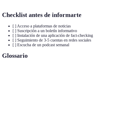
Checklist antes de informarte
[ ] Acceso a plataformas de noticias
[ ] Suscripción a un boletín informativo
[ ] Instalación de una aplicación de fact-checking
[ ] Seguimiento de 3-5 cuentas en redes sociales
[ ] Escucha de un podcast semanal
Glossario
Terme
Définition
Herramienta que recopila contenido de diversas
Agregador
fuentes en un solo lugar.
Programa de audio que puede ser descargado o
Podcast
transmitido en línea.