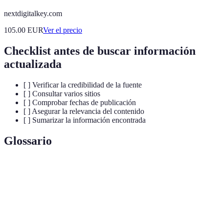
nextdigitalkey.com
105.00
EUR
Ver el precio
Checklist antes de buscar información
actualizada
[ ] Verificar la credibilidad de la fuente
[ ] Consultar varios sitios
[ ] Comprobar fechas de publicación
[ ] Asegurar la relevancia del contenido
[ ] Sumarizar la información encontrada
Glossario
Terme
Définition
Información
Datos recientes y relevantes que reflejan la
actualizada
verdad actual.