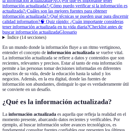
la información actualizada
FAQ
¿Por qué es importante tener
información actualizada?
¿Cómo puedo verificar si la información es
actualizada?
¿Cuáles son las mejores fuentes para obtener
información actualizada?
¿Qué técnicas se pueden usar para discernir
calidad information?
🧠 Quiz rápido: ¿Cuán importante consideras
tener información actualizada en tu vida diaria?
Checklist antes de
buscar información actualizada
Glossario
Índice
(
14
secciones
)
En un mundo donde la información fluye a un ritmo vertiginoso,
entender el concepto de
información actualizada
se vuelve vital.
La información actualizada se refiere a datos y contenidos que son
recientes, relevantes y precisos. Estar al tanto de esta información
permite a las personas tomar decisiones informadas en diferentes
aspectos de su vida, desde la educación hasta la salud y los
negocios. Además, en la era digital, donde las fuentes de
información son abundantes, distinguir lo que es verdaderamente útil
se convierte en un desafío.
¿Qué es la información actualizada?
La
información actualizada
es aquella que refleja la realidad en el
momento presente, abarcando datos recientes y verificables. Por
ejemplo, al buscar información sobre avances tecnológicos, es
fundamental consultar fuentes confiables que presenten los últimos