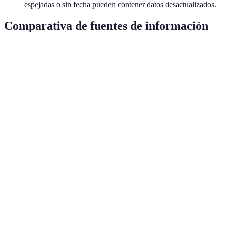
espejadas o sin fecha pueden contener datos desactualizados.
Comparativa de fuentes de información
Fuente
Fiabilidad
Frecuencia de actualización
Co
Sitios
Alta
Alta
Mo
oficiales
Publicaciones
Alta
Media
Baj
académicas
Redes
Media
Alta
Alt
sociales
Blogs
Baja
Variable
Var
individuales